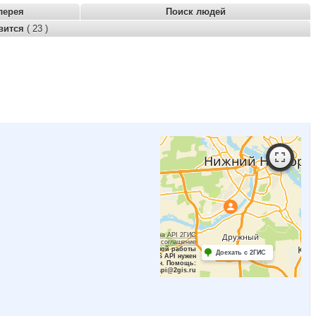
лерея
Поиск людей
вится
( 23 )
Работает на API 2ГИС
Лицензионное соглашение
Для корректной работы
Доехать с 2ГИС
Raster JS API нужен
ключ. Помощь:
api@2gis.ru