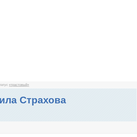
статус
«трастовый»
ила Страхова