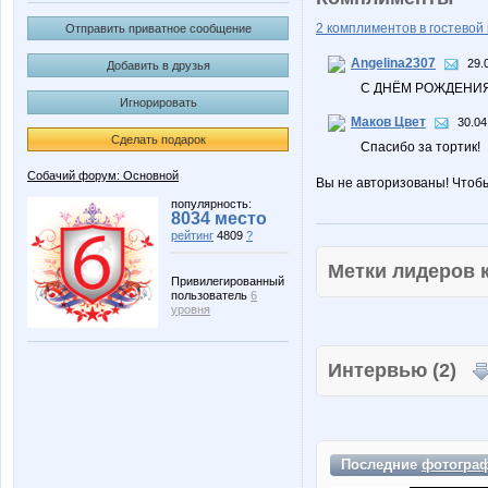
2 комплиментов в гостевой 
Отправить приватное сообщение
Angelina2307
29.
Добавить в друзья
С ДНЁМ РОЖДЕНИЯ!
Игнорировать
Маков Цвет
30.04
Сделать подарок
Спасибо за тортик!
Собачий форум: Основной
Вы не авторизованы! Чтоб
популярность:
8034 место
рейтинг
4809
?
Метки лидеров
Привилегированный
пользователь
6
уровня
Интервью (2)
Последние
фотогра