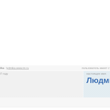
ilka
:
lydmika.www.nn.ru
пользователь имеет 
7 году
настоящее имя:
Людм