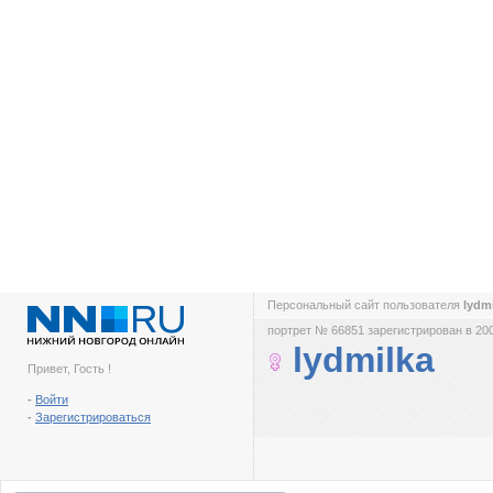
Персональный сайт пользователя
lydm
портрет № 66851 зарегистрирован в 200
lydmilka
Привет, Гость !
-
Войти
-
Зарегистрироваться