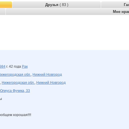
Друзья
( 83 )
Га
Мне нра
984
г. 42 года
Рак
ижегородская обл.
,
Нижний Новгород
,
Нижегородская обл.
,
Нижний Новгород
Юлиуса Фучика, 33
ны
Вообщем хорошая!!!!