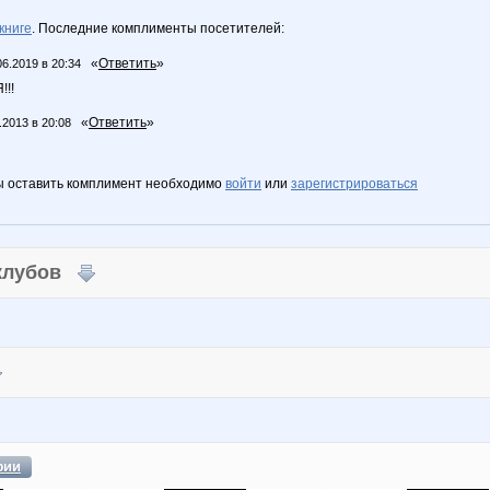
книге
. Последние комплименты посетителей:
«
Ответить
»
06.2019 в 20:34
!!
«
Ответить
»
.2013 в 20:08
ы оставить комплимент необходимо
войти
или
зарегистрироваться
 клубов
фии