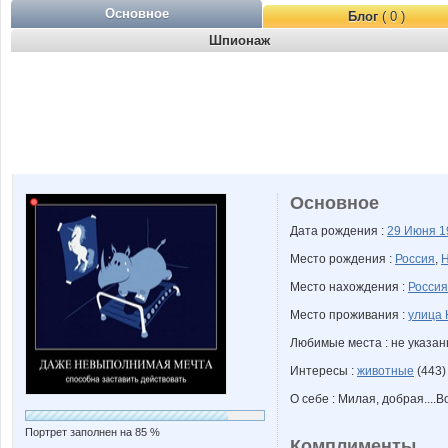
Основное
Блог
( 0 )
Шпионаж
Основное
Дата рождения :
29 Июня
1
Место рождения :
Россия
,
Н
Место нахождения :
Россия
Место проживания :
улица 
Любимые места : не указа
Интересы :
животные
(443)
О себе : Милая, добрая....
Портрет заполнен на 85 %
Комплименты